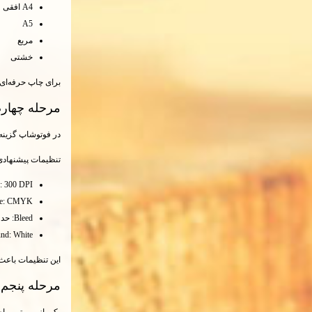
A4 افقی
A5
مربع
خشتی
برای چاپ حرفه‌ای ب
مرحله چهارم
در فوتوشاپ گزینه
تنظیمات پیشنهادی
n: 300 DPI
de: CMYK
Bleed: حدود 3 میلی‌متر
nd: White
این تنظیمات باعث
مرحله پنجم؛
یکی از مهم‌ترین اصول