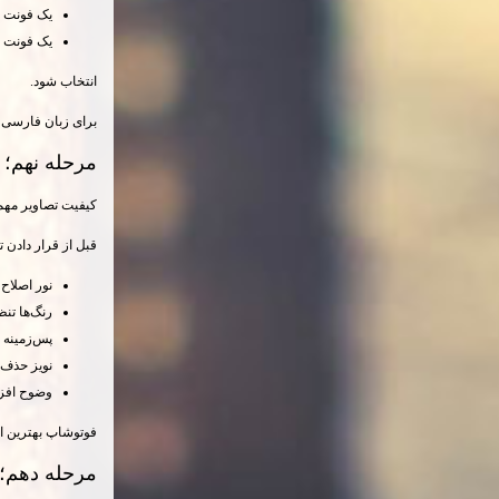
یک فونت ب
یک فونت ب
انتخاب شود.
برای زبان فارسی م
مرحله نهم؛ 
کیفیت تصاویر مهم
قبل از قرار دادن 
نور اصلاح 
رنگ‌ها تنظ
پس‌زمینه 
نویز حذف 
وضوح افزا
فوتوشاپ بهترین اب
مرحله دهم؛