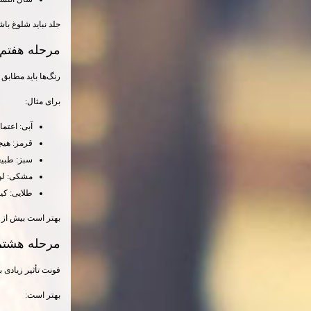
جلد نباید شلوغ باش
مرحله هفتم؛
رنگ‌ها باید مطابق
برای مثال:
آبی: اعتما
قرمز: هیج
سبز: طبی
مشکی: ل
طلایی: کیف
بهتر است بیش از 
مرحله هشتم
فونت تأثیر زیادی ب
بهتر است: