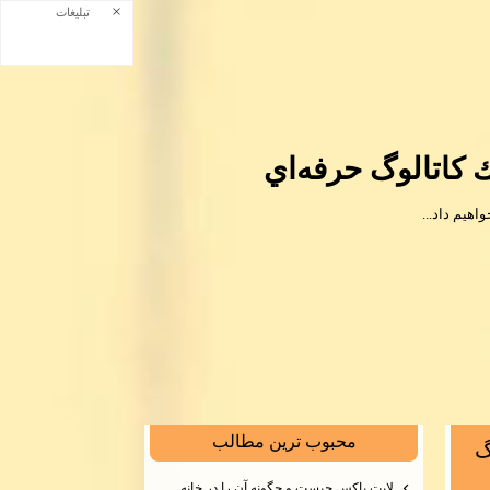
×
تبلیغات
كاتالوگ حرفه‌اي
هیم داد...
محبوب ترين مطالب
گ
لايت باكس چيست و چگونه آن را در خانه