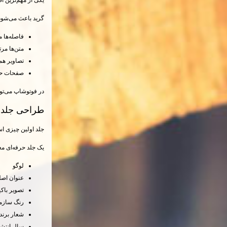
گرید باعث می‌شود
فاصله‌ها 
متن‌ها مرت
تصاویر هم
صفحات حرف
در فوتوشاپ می‌توانید از Guide و Ruler برای ایجاد این
طراحی جلد ک
جلد اولین چیزی ا
یک جلد حرفه‌ای مع
لوگو
عنوان اص
تصویر باک
رنگ سازم
شعار برند
سال انتشا