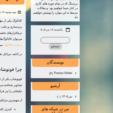
برندینگ که در تمام حوزه های کاری
در کنار شما خواهیم بود. و مقالات
سه شنبه ۱۶ تیر ۰۵ | ۱۱:۲۸
مرتبط به این موارد را پوشش خواهیم
داد.
کاتالوگ یکی از م
برندسازی و جلب ا
یکشنبه ۱۸ مرداد ۰۵
نرم‌افزارهای تخصصی صفحه‌آرایی مانند gn
می‌توان کاتالوگ‌ه
ساخت کاتالوگ
می‌
در ادامه، مراحل 
نويسندگان
چرا فوتوشا
Pouriya Abdari
(۴)
فوتوشاپ یکی از ق
تصاویر شناخته می‌
آرشيو
تبلیغاتی را نیز فرا
تیر ۱۴۰۵
(۰)
از مهم‌ترین مزایای
من در شبكه هاي
کنترل کام
اجتماعي