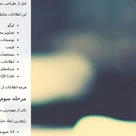
قبل از طراحی، تمام
این اطلاعات شامل
لوگو
تصاویر م
توضیحات 
قیمت
مشخصات 
اطلاعات 
شبکه‌های 
QR Code
هرچه اطلاعات از اب
مرحله سوم؛ ا
یکی از مهم‌ترین م
رایج‌ترین ابعاد عبار
A4 عمودی